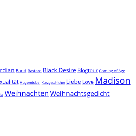
ardian
Black Desire
Blogtour
Band
Bastard
Coming of Age
Madison
Liebe
ualität
Love
Hugendubel
Kurzgeschichte
Weihnachten
Weihnachtsgedicht
ia