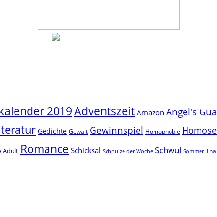
Adventszeit
kalender 2019
Angel's Gu
Amazon
iteratur
Gewinnspiel
Homosex
Gedichte
Gewalt
Homophobie
Romance
Schwul
Schicksal
 Adult
Thal
Schnulze der Woche
Sommer