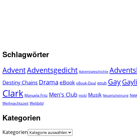
Schlagwörter
Advent
Adventsgedicht
Advents
Adventsgeschichte
Gay
Gayl
Drama
Destiny Chains
eBook
epub
eBook-Deal
Clark
Men's Club
Musik
New
Manuela Fritz
mobi
Neuerscheinung
Weihnachtszeit
Weltbild
Kategorien
Kategorien