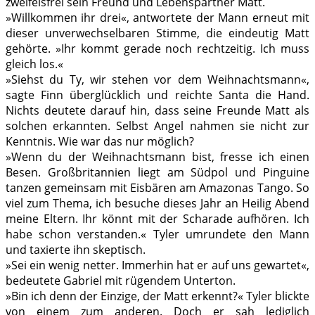
zweifelsfrei sein Freund und Lebenspartner Matt.
»Willkommen ihr drei«, antwortete der Mann erneut mit
dieser unverwechselbaren Stimme, die eindeutig Matt
gehörte. »Ihr kommt gerade noch rechtzeitig. Ich muss
gleich los.«
»Siehst du Ty, wir stehen vor dem Weihnachtsmann«,
sagte Finn überglücklich und reichte Santa die Hand.
Nichts deutete darauf hin, dass seine Freunde Matt als
solchen erkannten. Selbst Angel nahmen sie nicht zur
Kenntnis. Wie war das nur möglich?
»Wenn du der Weihnachtsmann bist, fresse ich einen
Besen. Großbritannien liegt am Südpol und Pinguine
tanzen gemeinsam mit Eisbären am Amazonas Tango. So
viel zum Thema, ich besuche dieses Jahr an Heilig Abend
meine Eltern. Ihr könnt mit der Scharade aufhören. Ich
habe schon verstanden.« Tyler umrundete den Mann
und taxierte ihn skeptisch.
»Sei ein wenig netter. Immerhin hat er auf uns gewartet«,
bedeutete Gabriel mit rügendem Unterton.
»Bin ich denn der Einzige, der Matt erkennt?« Tyler blickte
von einem zum anderen. Doch er sah lediglich