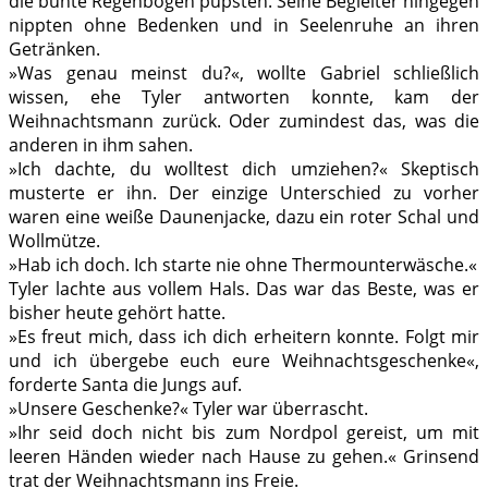
die bunte Regenbögen pupsten. Seine Begleiter hingegen
nippten ohne Bedenken und in Seelenruhe an ihren
Getränken.
»Was genau meinst du?«, wollte Gabriel schließlich
wissen, ehe Tyler antworten konnte, kam der
Weihnachtsmann zurück. Oder zumindest das, was die
anderen in ihm sahen.
»Ich dachte, du wolltest dich umziehen?« Skeptisch
musterte er ihn. Der einzige Unterschied zu vorher
waren eine weiße Daunenjacke, dazu ein roter Schal und
Wollmütze.
»Hab ich doch. Ich starte nie ohne Thermounterwäsche.«
Tyler lachte aus vollem Hals. Das war das Beste, was er
bisher heute gehört hatte.
»Es freut mich, dass ich dich erheitern konnte. Folgt mir
und ich übergebe euch eure Weihnachtsgeschenke«,
forderte Santa die Jungs auf.
»Unsere Geschenke?« Tyler war überrascht.
»Ihr seid doch nicht bis zum Nordpol gereist, um mit
leeren Händen wieder nach Hause zu gehen.« Grinsend
trat der Weihnachtsmann ins Freie.