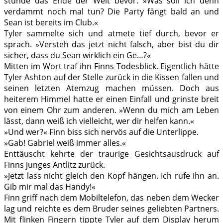
stünde das Ende der Welt bevor. »Was soll ich denn
verdammt noch mal tun? Die Party fängt bald an und
Sean ist bereits im Club.«
Tyler sammelte sich und atmete tief durch, bevor er
sprach. »Versteh das jetzt nicht falsch, aber bist du dir
sicher, dass du Sean wirklich ein Ge…?«
Mitten im Wort traf ihn Finns Todesblick. Eigentlich hätte
Tyler Ashton auf der Stelle zurück in die Kissen fallen und
seinen letzten Atemzug machen müssen. Doch aus
heiterem Himmel hatte er einen Einfall und grinste breit
von einem Ohr zum anderen. »Wenn du mich am Leben
lässt, dann weiß ich vielleicht, wer dir helfen kann.«
»Und wer?« Finn biss sich nervös auf die Unterlippe.
»Gab! Gabriel weiß immer alles.«
Enttäuscht kehrte der traurige Gesichtsausdruck auf
Finns junges Antlitz zurück.
»Jetzt lass nicht gleich den Kopf hängen. Ich rufe ihn an.
Gib mir mal das Handy!«
Finn griff nach dem Mobiltelefon, das neben dem Wecker
lag und reichte es dem Bruder seines geliebten Partners.
Mit flinken Fingern tippte Tyler auf dem Display herum