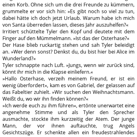
einen Korb. Ohne sich um die drei Freunde zu kümmern,
grummelte er vor sich hin: »Es gibt noch so viel zu tun,
dabei hätte ich doch jetzt Urlaub. Warum habe ich mich
von Santa überreden lassen, dieses Jahr auszuhelfen?«
Irritiert schüttelte Tyler den Kopf und deutete mit dem
Finger auf den Mümmelmann. »Ist das der Osterhase?«
Der Hase blieb ruckartig stehen und sah Tyler beleidigt
an. »Wer denn sonst? Denkst du, du bist hier bei Alice im
Wunderland?«
Tyler schnappte nach Luft. »Jungs, wenn wir zurück sind,
könnt ihr mich in die Klapse einliefern.«
»Hallo Osterhase, verzeih meinem Freund, er ist ein
wenig überfordert«, kam es von Gabriel, der gelassen auf
das Fabeltier zuhielt. »Wir suchen den Weihnachtsmann.
Weißt du, wo wir ihn finden können?«
»Ich werde euch zu ihm führen«, ertönte unerwartet eine
angenehme Stimme und als Tyler den Sprecher
ausmachte, stockte ihm kurzzeitig der Atem. Der junge
Mann, der vor ihnen auftauchte, trug Angels
Gesichtszüge. Er schenkte allen ein freudestrahlendes