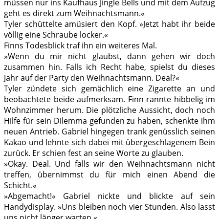
müssen nur ins Kaufhaus Jingle Bells und mit dem Aufzug
geht es direkt zum Weihnachtsmann.«
Tyler schüttelte amüsiert den Kopf. »Jetzt habt ihr beide
völlig eine Schraube locker.«
Finns Todesblick traf ihn ein weiteres Mal.
»Wenn du mir nicht glaubst, dann gehen wir doch
zusammen hin. Falls ich Recht habe, spielst du dieses
Jahr auf der Party den Weihnachtsmann. Deal?«
Tyler zündete sich gemächlich eine Zigarette an und
beobachtete beide aufmerksam. Finn rannte hibbelig im
Wohnzimmer herum. Die plötzliche Aussicht, doch noch
Hilfe für sein Dilemma gefunden zu haben, schenkte ihm
neuen Antrieb. Gabriel hingegen trank genüsslich seinen
Kakao und lehnte sich dabei mit übergeschlagenem Bein
zurück. Er schien fest an seine Worte zu glauben.
»Okay. Deal. Und falls wir den Weihnachtsmann nicht
treffen, übernimmst du für mich einen Abend die
Schicht.«
»Abgemacht!« Gabriel nickte und blickte auf sein
Handydisplay. »Uns bleiben noch vier Stunden. Also lasst
uns nicht länger warten.«