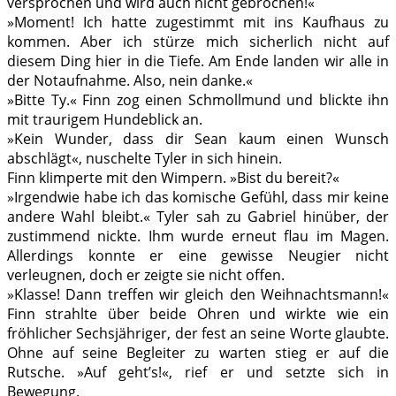
versprochen und wird auch nicht gebrochen!«
»Moment! Ich hatte zugestimmt mit ins Kaufhaus zu
kommen. Aber ich stürze mich sicherlich nicht auf
diesem Ding hier in die Tiefe. Am Ende landen wir alle in
der Notaufnahme. Also, nein danke.«
»Bitte Ty.« Finn zog einen Schmollmund und blickte ihn
mit traurigem Hundeblick an.
»Kein Wunder, dass dir Sean kaum einen Wunsch
abschlägt«, nuschelte Tyler in sich hinein.
Finn klimperte mit den Wimpern. »Bist du bereit?«
»Irgendwie habe ich das komische Gefühl, dass mir keine
andere Wahl bleibt.« Tyler sah zu Gabriel hinüber, der
zustimmend nickte. Ihm wurde erneut flau im Magen.
Allerdings konnte er eine gewisse Neugier nicht
verleugnen, doch er zeigte sie nicht offen.
»Klasse! Dann treffen wir gleich den Weihnachtsmann!«
Finn strahlte über beide Ohren und wirkte wie ein
fröhlicher Sechsjähriger, der fest an seine Worte glaubte.
Ohne auf seine Begleiter zu warten stieg er auf die
Rutsche. »Auf geht’s!«, rief er und setzte sich in
Bewegung.