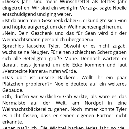
»Dieses Jahr sind mehr Wunschzettel als letztes Jahr
eingetroffen. Wir sind ein wenig im Verzug«, sagte Noelle
entschuldigend und ging weiter.
»Ist da auch mein Geschenk dabei?«, erkundigte sich Finn
und hüpfte aufgeregt um den Weihnachtsengel herum.
»Nein. Dein Geschenk und das für Sean wird dir der
Weihnachtsmann persönlich übergeben.«
Sprachlos lauschte Tyler. Obwohl er es nicht zugab,
wuchs seine Neugier. Für einen schlechten Scherz gaben
sich alle Beteiligten große Mühe. Dennoch wartete er
darauf, dass jemand um die Ecke kommen und laut
»Versteckte Kamera« rufen würde.
»Das dort ist unsere Bäckerei. Wollt ihr ein paar
Plätzchen probieren?« Noelle deutete auf ein weiteres
Gebäude.
»Oh, dürfen wir wirklich?« Gab wirkte, als wäre es das
Normalste auf der Welt, am Nordpol in eine
Weihnachtsbäckerei zu gehen. Noch immer konnte Tyler
es nicht fassen, dass er seinen eigenen Partner nicht
erkannte.
»Aber natürlich. Die Wichtel backen jedes Jahr so viel,