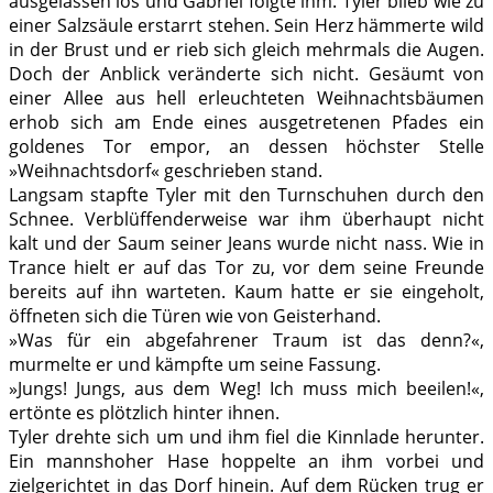
ausgelassen los und Gabriel folgte ihm. Tyler blieb wie zu
einer Salzsäule erstarrt stehen. Sein Herz hämmerte wild
in der Brust und er rieb sich gleich mehrmals die Augen.
Doch der Anblick veränderte sich nicht. Gesäumt von
einer Allee aus hell erleuchteten Weihnachtsbäumen
erhob sich am Ende eines ausgetretenen Pfades ein
goldenes Tor empor, an dessen höchster Stelle
»Weihnachtsdorf« geschrieben stand.
Langsam stapfte Tyler mit den Turnschuhen durch den
Schnee. Verblüffenderweise war ihm überhaupt nicht
kalt und der Saum seiner Jeans wurde nicht nass. Wie in
Trance hielt er auf das Tor zu, vor dem seine Freunde
bereits auf ihn warteten. Kaum hatte er sie eingeholt,
öffneten sich die Türen wie von Geisterhand.
»Was für ein abgefahrener Traum ist das denn?«,
murmelte er und kämpfte um seine Fassung.
»Jungs! Jungs, aus dem Weg! Ich muss mich beeilen!«,
ertönte es plötzlich hinter ihnen.
Tyler drehte sich um und ihm fiel die Kinnlade herunter.
Ein mannshoher Hase hoppelte an ihm vorbei und
zielgerichtet in das Dorf hinein. Auf dem Rücken trug er