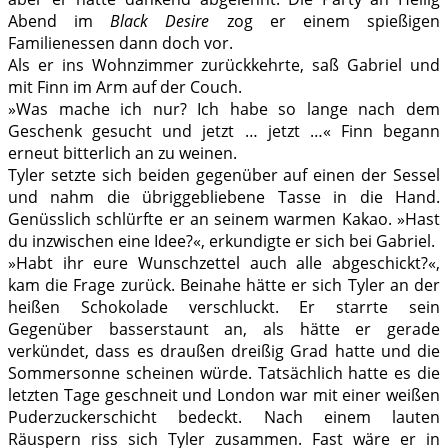
Abend im
Black Desire
zog er einem spießigen
Familienessen dann doch vor.
Als er ins Wohnzimmer zurückkehrte, saß Gabriel und
mit Finn im Arm auf der Couch.
»Was mache ich nur? Ich habe so lange nach dem
Geschenk gesucht und jetzt … jetzt …« Finn begann
erneut bitterlich an zu weinen.
Tyler setzte sich beiden gegenüber auf einen der Sessel
und nahm die übriggebliebene Tasse in die Hand.
Genüsslich schlürfte er an seinem warmen Kakao. »Hast
du inzwischen eine Idee?«, erkundigte er sich bei Gabriel.
»Habt ihr eure Wunschzettel auch alle abgeschickt?«,
kam die Frage zurück. Beinahe hätte er sich Tyler an der
heißen Schokolade verschluckt. Er starrte sein
Gegenüber basserstaunt an, als hätte er gerade
verkündet, dass es draußen dreißig Grad hatte und die
Sommersonne scheinen würde. Tatsächlich hatte es die
letzten Tage geschneit und London war mit einer weißen
Puderzuckerschicht bedeckt. Nach einem lauten
Räuspern riss sich Tyler zusammen. Fast wäre er in