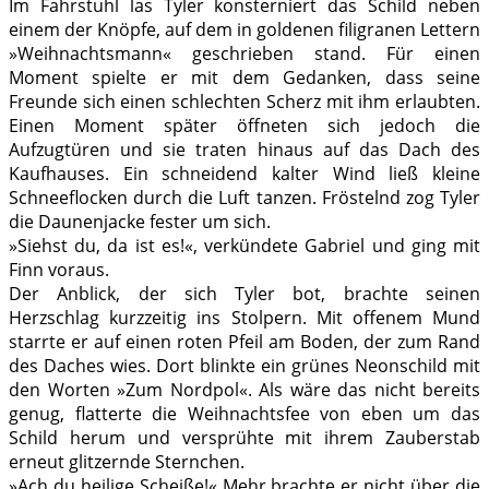
Im Fahrstuhl las Tyler konsterniert das Schild neben
einem der Knöpfe, auf dem in goldenen filigranen Lettern
»Weihnachtsmann« geschrieben stand. Für einen
Moment spielte er mit dem Gedanken, dass seine
Freunde sich einen schlechten Scherz mit ihm erlaubten.
Einen Moment später öffneten sich jedoch die
Aufzugtüren und sie traten hinaus auf das Dach des
Kaufhauses. Ein schneidend kalter Wind ließ kleine
Schneeflocken durch die Luft tanzen. Fröstelnd zog Tyler
die Daunenjacke fester um sich.
»Siehst du, da ist es!«, verkündete Gabriel und ging mit
Finn voraus.
Der Anblick, der sich Tyler bot, brachte seinen
Herzschlag kurzzeitig ins Stolpern. Mit offenem Mund
starrte er auf einen roten Pfeil am Boden, der zum Rand
des Daches wies. Dort blinkte ein grünes Neonschild mit
den Worten »Zum Nordpol«. Als wäre das nicht bereits
genug, flatterte die Weihnachtsfee von eben um das
Schild herum und versprühte mit ihrem Zauberstab
erneut glitzernde Sternchen.
»Ach du heilige Scheiße!« Mehr brachte er nicht über die