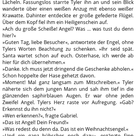
Lächeln. Fassungslos starrte Tyler ihn an und sein Blick
wanderte über einen weißen Anzug mit ebenso weißer
Krawatte. Dahinter entdeckte er große gefederte Flügel.
Über dem Kopf fiel ihm ein Heiligenschein auf.
»Ach du große Scheiße! Angel? Was … was tust du denn
hier?«
»Guten Tag, liebe Besucher«, antwortete der Engel, ohne
Tylers Worten Beachtung zu schenken. »Ihr seid spät.
Santa wartet schon auf euch. Osterhase, ich werde ab
hier für dich übernehmen.«
»Danke. Ich muss jetzt dringend die Geschenke abholen.«
Schon hoppelte der Hase gehetzt davon.
»Moment! Mal ganz langsam zum Mitschreiben.« Tyler
näherte sich dem jungen Mann und sah ihm tief in die
glänzenden saphirblauen Augen. Er war ohne jeden
Zweifel Angel. Tylers Herz raste vor Aufregung. »Gab?
Erkennst du ihn nicht?«
»Wen erkennen?«, fragte Gabriel.
»Das ist Angel! Dein Freund!«
»Was redest du denn da. Das ist ein Weihnachtsengel.«
»Und ein ganz hübscher noch dazu«, ergänzte Finn