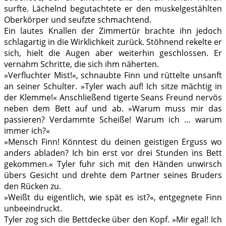
surfte. Lächelnd begutachtete er den muskelgestählten
Oberkörper und seufzte schmachtend.
Ein lautes Knallen der Zimmertür brachte ihn jedoch
schlagartig in die Wirklichkeit zurück. Stöhnend rekelte er
sich, hielt die Augen aber weiterhin geschlossen. Er
vernahm Schritte, die sich ihm näherten.
»Verfluchter Mist!«, schnaubte Finn und rüttelte unsanft
an seiner Schulter. »Tyler wach auf! Ich sitze mächtig in
der Klemme!« Anschließend tigerte Seans Freund nervös
neben dem Bett auf und ab. »Warum muss mir das
passieren? Verdammte Scheiße! Warum ich … warum
immer ich?«
»Mensch Finn! Könntest du deinen geistigen Erguss wo
anders abladen? Ich bin erst vor drei Stunden ins Bett
gekommen.« Tyler fuhr sich mit den Händen unwirsch
übers Gesicht und drehte dem Partner seines Bruders
den Rücken zu.
»Weißt du eigentlich, wie spät es ist?«, entgegnete Finn
unbeeindruckt.
Tyler zog sich die Bettdecke über den Kopf. »Mir egal! Ich