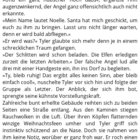
augenzwinkernd, der Angel ganz offensichtlich auch nicht
erkannte.
»Mein Name lautet Noelle. Santa hat mich geschickt, um
euch zu ihm zu bringen. Lasst uns nicht länger warten,
denn er wird bald abfliegen.«
»Er wird was?« Tyler glaubte sich mehr denn je in einem
schrecklichen Traum gefangen.
»Der Schlitten wird schon beladen. Die Elfen erledigen
zurzeit die letzten Arbeiten.« Der falsche Angel lud alle
drei mit einer Handgeste ein, ihn ins Dorf zu begleiten.
»Ty, bleib ruhig! Das ergibt alles keinen Sinn, aber bleib
einfach cool!«, nuschelte Tyler vor sich hin und folgte der
Gruppe als Letzter. Der Anblick, der sich ihm bot,
sprengte seine kühnste Vorstellungskraft.
Zahlreiche bunt erhellte Gebäude reihten sich zu beiden
Seiten eine Straße entlang. Aus den Kaminen stiegen
Rauchwolken in die Luft. Über ihren Köpfen flatternden
winzige Weihnachtsfeen umher und Tyler griff sich
instinktiv schützend an die Nase. Doch sie nahmen von
ihm keine Notiz, worüber er ganz froh war. Er roch einen