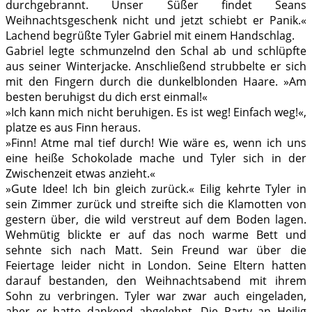
durchgebrannt. Unser Süßer findet Seans
Weihnachtsgeschenk nicht und jetzt schiebt er Panik.«
Lachend begrüßte Tyler Gabriel mit einem Handschlag.
Gabriel legte schmunzelnd den Schal ab und schlüpfte
aus seiner Winterjacke. Anschließend strubbelte er sich
mit den Fingern durch die dunkelblonden Haare. »Am
besten beruhigst du dich erst einmal!«
»Ich kann mich nicht beruhigen. Es ist weg! Einfach weg!«,
platze es aus Finn heraus.
»Finn! Atme mal tief durch! Wie wäre es, wenn ich uns
eine heiße Schokolade mache und Tyler sich in der
Zwischenzeit etwas anzieht.«
»Gute Idee! Ich bin gleich zurück.« Eilig kehrte Tyler in
sein Zimmer zurück und streifte sich die Klamotten von
gestern über, die wild verstreut auf dem Boden lagen.
Wehmütig blickte er auf das noch warme Bett und
sehnte sich nach Matt. Sein Freund war über die
Feiertage leider nicht in London. Seine Eltern hatten
darauf bestanden, den Weihnachtsabend mit ihrem
Sohn zu verbringen. Tyler war zwar auch eingeladen,
aber er hatte dankend abgelehnt. Die Party an Heilig