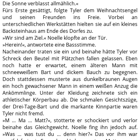
Die Sonne verblasst allmählich.«
Fürs Erste gesättigt, folgte Tyler dem Weihnachtsengel
und seinen Freunden ins Freie. Vorbei an
unterschiedlichen Werkstätten hielten sie auf ein kleines
Backsteinhaus am Ende des Dorfes zu.
»Wir sind am Ziel.« Noelle klopfte an der Tür.
»Herein!«, antwortete eine Bassstimme.
Nacheinander traten sie ein und beinahe hätte Tyler vor
Schreck den Beutel mit Plätzchen fallen gelassen. Eben
noch hatte er erwartet, einem älteren Mann mit
schneeweißem Bart und dickem Bauch zu begegnen.
Doch stattdessen musterte aus dunkelbraunen Augen
ein hoch gewachsener Mann in einem weißen Anzug die
Ankömmlinge. Unter der Kleidung zeichnete sich ein
athletischer Körperbau ab. Die schmalen Gesichtszüge,
der Drei-Tage-Bart und die markante Kinnpartie waren
Tyler nicht fremd.
»M … Ma … Matt?«, stotterte er schockiert und verlor
beinahe das Gleichgewicht. Noelle fing ihn jedoch auf.
»Was … was tust du … denn hier?« Das vor ihm war