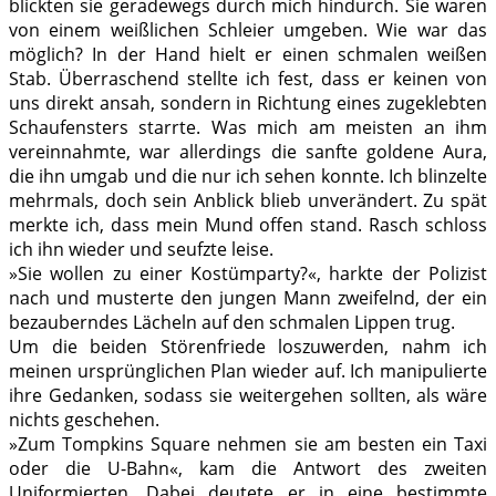
blickten sie geradewegs durch mich hindurch. Sie waren
von einem weißlichen Schleier umgeben. Wie war das
möglich? In der Hand hielt er einen schmalen weißen
Stab. Überraschend stellte ich fest, dass er keinen von
uns direkt ansah, sondern in Richtung eines zugeklebten
Schaufensters starrte. Was mich am meisten an ihm
vereinnahmte, war allerdings die sanfte goldene Aura,
die ihn umgab und die nur ich sehen konnte. Ich blinzelte
mehrmals, doch sein Anblick blieb unverändert. Zu spät
merkte ich, dass mein Mund offen stand. Rasch schloss
ich ihn wieder und seufzte leise.
»Sie wollen zu einer Kostümparty?«, harkte der Polizist
nach und musterte den jungen Mann zweifelnd, der ein
bezauberndes Lächeln auf den schmalen Lippen trug.
Um die beiden Störenfriede loszuwerden, nahm ich
meinen ursprünglichen Plan wieder auf. Ich manipulierte
ihre Gedanken, sodass sie weitergehen sollten, als wäre
nichts geschehen.
»Zum Tompkins Square nehmen sie am besten ein Taxi
oder die U-Bahn«, kam die Antwort des zweiten
Uniformierten. Dabei deutete er in eine bestimmte