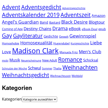
Advent
Adventsgedicht
Adventsgeschichte
Adventszeit
Adventskalender 2019
Amazon
Angel's Guardian
Black Desire
Blogtour
Band
Bastard
Drama
Destiny Chains
eBook
Coming of Age
epub
eBook-Deal
Gay
Gayliteratur
Gewinnspiel
Gedichte
Gewalt
Liebe
Homosexualität
Homophobie
Hugendubel
Kurzgeschichte
Madison Clark
Men's Club
Love
Manuela Fritz
Romance
Musik
Schicksal
New Adult
mobi
Neuerscheinung
Weihnachten
Schwul
Thalia
Schnulze der Woche
Sommer
Weihnachtsgedicht
Weihnachtszeit
Weltbild
Kategorien
Kategorien