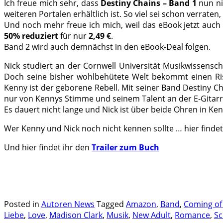
Ich freue mich sehr, dass
Destiny Chains – Band 1
nun ni
weiteren Portalen erhältlich ist. So viel sei schon verra
Und noch mehr freue ich mich, weil das eBook jetzt auch 
50% reduziert
für nur
2,49 €
.
Band 2 wird auch demnächst in den eBook-Deal folgen.
Nick studiert an der Cornwell Universität Musikwissensc
Doch seine bisher wohlbehütete Welt bekommt einen Riss
Kenny ist der geborene Rebell. Mit seiner Band Destiny C
nur von Kennys Stimme und seinem Talent an der E-Gitarr
Es dauert nicht lange und Nick ist über beide Ohren in Ken
Wer Kenny und Nick noch nicht kennen sollte … hier findet
Und hier findet ihr den
Trailer zum Buch
.
.
Posted in
Autoren News
Tagged
Amazon
,
Band
,
Coming of
Liebe
,
Love
,
Madison Clark
,
Musik
,
New Adult
,
Romance
,
Sc