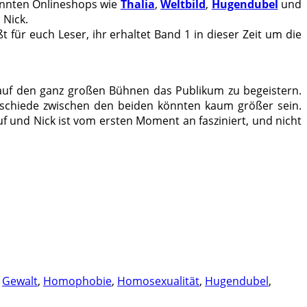
annten Onlineshops wie
Thalia
,
Weltbild
,
Hugendubel
und
 Nick.
ßt für euch Leser, ihr erhaltet Band 1 in dieser Zeit um die
s auf den ganz großen Bühnen das Publikum zu begeistern.
erschiede zwischen den beiden könnten kaum größer sein.
f und Nick ist vom ersten Moment an fasziniert, und nicht
,
Gewalt
,
Homophobie
,
Homosexualität
,
Hugendubel
,