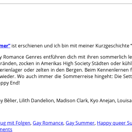
mer”
ist erschienen und ich bin mit meiner Kurzgeschichte
y Romance Genres entführen dich mit ihren sommerlich lei
ränden, zocken in Amerikas High Society Städten oder küh
erienlager oder zelten in den Bergen. Beim Kennenlernen f
wieder. Wo auch immer die Sommerreise hingeht: Die Setti
appy End!
ay Bèlier, Lilith Dandelion, Madison Clark, Kyo Anejan, Louis
lug mit Folgen
,
Gay Romance
,
Gay Summer
,
Happy queer 
ments