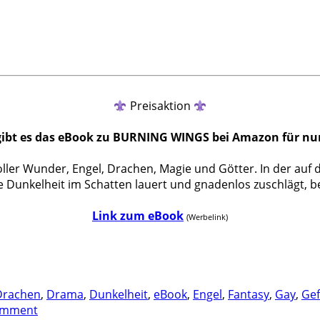
Preisaktion
 gibt es das eBook zu BURNING WINGS bei Amazon für nur 
r Wunder, Engel, Drachen, Magie und Götter. In der auf den er
ie Dunkelheit im Schatten lauert und gnadenlos zuschlägt, 
Link zum eBook
(Werbelink)
Drachen
,
Drama
,
Dunkelheit
,
eBook
,
Engel
,
Fantasy
,
Gay
,
Gef
omment