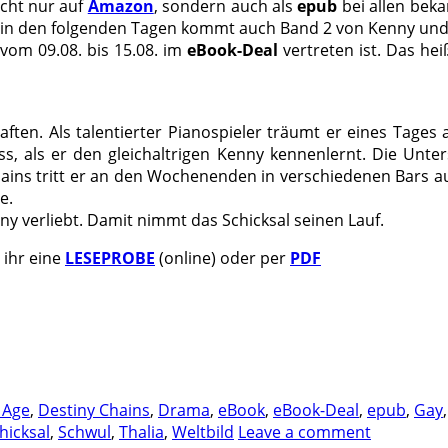
cht nur auf
Amazon
, sondern auch als
epub
bei allen bek
ten, in den folgenden Tagen kommt auch Band 2 von Kenny und
vom 09.08. bis 15.08. im
eBook-Deal
vertreten ist. Das hei
haften. Als talentierter Pianospieler träumt er eines Tage
, als er den gleichaltrigen Kenny kennenlernt. Die Unt
hains tritt er an den Wochenenden in verschiedenen Bars au
e.
ny verliebt. Damit nimmt das Schicksal seinen Lauf.
 ihr eine
LESEPROBE
(online) oder per
PDF
 Age
,
Destiny Chains
,
Drama
,
eBook
,
eBook-Deal
,
epub
,
Gay
hicksal
,
Schwul
,
Thalia
,
Weltbild
Leave a comment