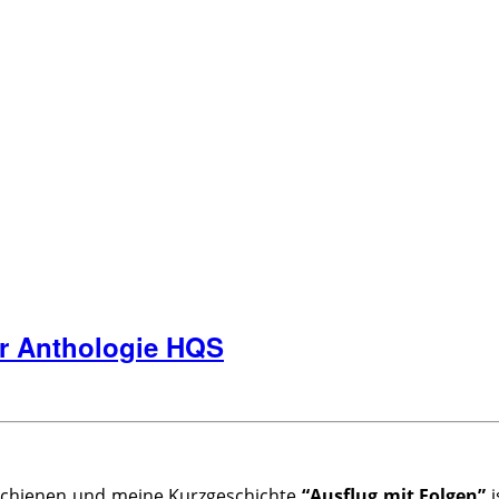
er Anthologie HQS
chienen und meine Kurzgeschichte
“Ausflug mit Folgen”
i