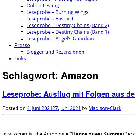
Online-Lesung
Leseprobe – Burning Wings
Leseprobe – Bastard
Leseprobe – Destiny Chains (Band 2)
Leseprobe – Destiny Chains (Band 1)
Leseprobe – Angel’s Guardian
Presse
Blogger und Rezensionen
Links
Schlagwort:
Amazon
Leseprobe: Ausflug mit Folgen aus d
Posted on
4. Juni 2021
27. Juni 2021
by
Madison-Clark
.
Inzwischen ist die Anthologie
“Happy queer Summer”
ers