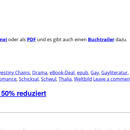
ne)
oder als
PDF
und es gibt auch einen
Buchtrailer
dazu.
estiny Chains
,
Drama
,
eBook-Deal
,
epub
,
Gay
,
Gayliteratur
,
omance
,
Schicksal
,
Schwul
,
Thalia
,
Weltbild
Leave a commen
50% reduziert