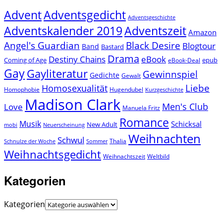
Advent
Adventsgedicht
Adventsgeschichte
Adventszeit
Adventskalender 2019
Amazon
Angel's Guardian
Black Desire
Blogtour
Band
Bastard
Drama
Destiny Chains
eBook
Coming of Age
epub
eBook-Deal
Gay
Gayliteratur
Gewinnspiel
Gedichte
Gewalt
Liebe
Homosexualität
Homophobie
Hugendubel
Kurzgeschichte
Madison Clark
Men's Club
Love
Manuela Fritz
Romance
Musik
Schicksal
New Adult
mobi
Neuerscheinung
Weihnachten
Schwul
Thalia
Schnulze der Woche
Sommer
Weihnachtsgedicht
Weihnachtszeit
Weltbild
Kategorien
Kategorien