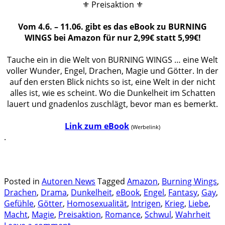
⚜️
Preisaktion
⚜️
Vom 4.6. – 11.06. gibt es das eBook zu BURNING
WINGS bei Amazon für nur 2,99€ statt 5,99€!
Tauche ein in die Welt von BURNING WINGS … eine Welt
voller Wunder, Engel, Drachen, Magie und Götter. In der
auf den ersten Blick nichts so ist, eine Welt in der nicht
alles ist, wie es scheint. Wo die Dunkelheit im Schatten
lauert und gnadenlos zuschlägt, bevor man es bemerkt.
Link zum eBook
(Werbelink)
.
.
.
Posted in
Autoren News
Tagged
Amazon
,
Burning Wings
,
Drachen
,
Drama
,
Dunkelheit
,
eBook
,
Engel
,
Fantasy
,
Gay
,
Gefühle
,
Götter
,
Homosexualität
,
Intrigen
,
Krieg
,
Liebe
,
Macht
,
Magie
,
Preisaktion
,
Romance
,
Schwul
,
Wahrheit