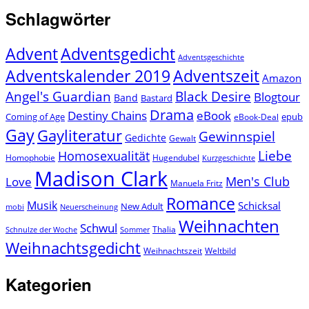
Schlagwörter
Advent
Adventsgedicht
Adventsgeschichte
Adventszeit
Adventskalender 2019
Amazon
Angel's Guardian
Black Desire
Blogtour
Band
Bastard
Drama
Destiny Chains
eBook
Coming of Age
epub
eBook-Deal
Gay
Gayliteratur
Gewinnspiel
Gedichte
Gewalt
Liebe
Homosexualität
Homophobie
Hugendubel
Kurzgeschichte
Madison Clark
Men's Club
Love
Manuela Fritz
Romance
Musik
Schicksal
New Adult
mobi
Neuerscheinung
Weihnachten
Schwul
Thalia
Schnulze der Woche
Sommer
Weihnachtsgedicht
Weihnachtszeit
Weltbild
Kategorien