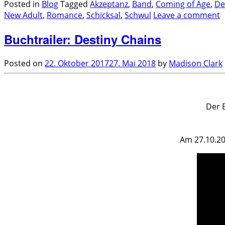
Posted in
Blog
Tagged
Akzeptanz
,
Band
,
Coming of Age
,
De
New Adult
,
Romance
,
Schicksal
,
Schwul
Leave a comment
Buchtrailer: Destiny Chains
Posted on
22. Oktober 2017
27. Mai 2018
by
Madison Clark
.
Der 
Am 27.10.20