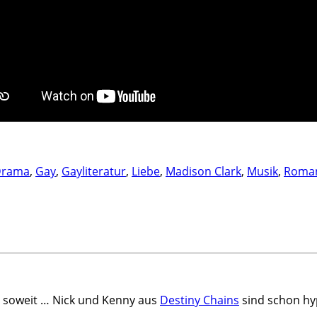
Drama
,
Gay
,
Gayliteratur
,
Liebe
,
Madison Clark
,
Musik
,
Roma
es soweit … Nick und Kenny aus
Destiny Chains
sind schon hy