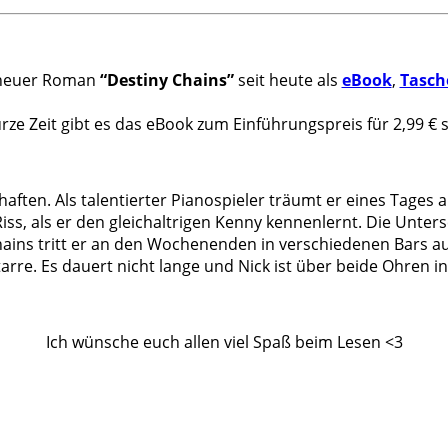
n neuer Roman
“Destiny Chains”
seit heute als
eBook
,
Tasch
.
rze Zeit gibt es das eBook zum Einführungspreis für 2,99 € s
haften. Als talentierter Pianospieler träumt er eines Tage
s, als er den gleichaltrigen Kenny kennenlernt. Die Unte
hains tritt er an den Wochenenden in verschiedenen Bars au
re. Es dauert nicht lange und Nick ist über beide Ohren in
.
Ich wünsche euch allen viel Spaß beim Lesen <3
.
.