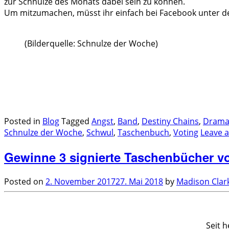
zur Schnulze des Monats dabei sein zu können.
Um mitzumachen, müsst ihr einfach bei Facebook unter de
(Bilderquelle: Schnulze der Woche)
.
.
Posted in
Blog
Tagged
Angst
,
Band
,
Destiny Chains
,
Dram
Schnulze der Woche
,
Schwul
,
Taschenbuch
,
Voting
Leave 
Gewinne 3 signierte Taschenbücher v
Posted on
2. November 2017
27. Mai 2018
by
Madison Clar
.
Seit h