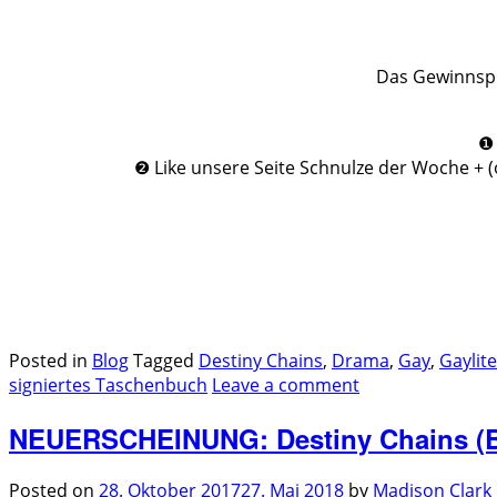
Das Gewinnspie
❶ 
❷ Like unsere Seite Schnulze der Woche +
.
.
Posted in
Blog
Tagged
Destiny Chains
,
Drama
,
Gay
,
Gaylit
signiertes Taschenbuch
Leave a comment
NEUERSCHEINUNG: Destiny Chains (B
Posted on
28. Oktober 2017
27. Mai 2018
by
Madison Clark