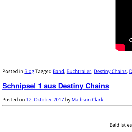
.
Posted in
Blog
Tagged
Band
,
Buchtrailer
,
Destiny Chains
,
Schnipsel 1 aus Destiny Chains
Posted on
12. Oktober 2017
by
Madison Clark
.
Bald ist 