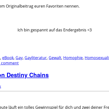
m Originalbeitrag euren Favoriten nennen.
Ich bin gespannt auf das Endergebnis <3
a
,
eBook
,
Gay
,
Gayliteratur
,
Gewalt
,
Homophie
,
Homosexuali
a comment
on Destiny Chains
k
eute läuft ein tolles Gewinnspiel für dich und zwei deiner F