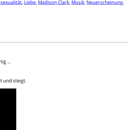
exualität
,
Liebe
,
Madison Clark
,
Musik
,
Neuerscheinung
,
tig …
 und steigt.