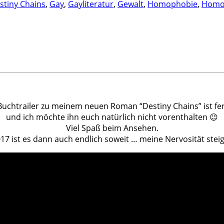
stiny Chains
,
Gay
,
Gayliteratur
,
Gewalt
,
Homophobie
,
Homos
Buchtrailer zu meinem neuen Roman “Destiny Chains” ist fer
und ich möchte ihn euch natürlich nicht vorenthalten 😉
Viel Spaß beim Ansehen.
17 ist es dann auch endlich soweit … meine Nervosität steigt