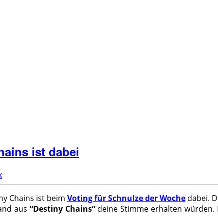
ains ist dabei
k
ny Chains ist beim
Voting für Schnulze der Woche
dabei. D
Band aus
“Destiny Chains”
deine Stimme erhalten würden. D