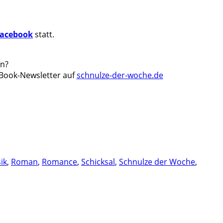
Facebook
statt.
en?
eBook-Newslett
er auf
schnulze-der-woche.de
ik
,
Roman
,
Romance
,
Schicksal
,
Schnulze der Woche
,