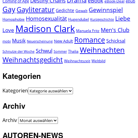
Drama
Destiny Chains
eBook
Coming of Age
epub
eBook-Deal
Gay
Gayliteratur
Gewinnspiel
Gedichte
Gewalt
Liebe
Homosexualität
Homophobie
Hugendubel
Kurzgeschichte
Madison Clark
Men's Club
Love
Manuela Fritz
Romance
Musik
Schicksal
New Adult
mobi
Neuerscheinung
Weihnachten
Schwul
Thalia
Schnulze der Woche
Sommer
Weihnachtsgedicht
Weihnachtszeit
Weltbild
Kategorien
Kategorien
Archiv
Archiv
AUTOREN-NEWS