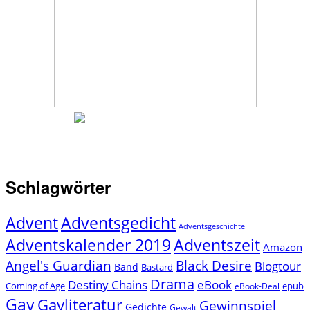
Schlagwörter
Advent
Adventsgedicht
Adventsgeschichte
Adventszeit
Adventskalender 2019
Amazon
Angel's Guardian
Black Desire
Blogtour
Band
Bastard
Drama
Destiny Chains
eBook
Coming of Age
epub
eBook-Deal
Gay
Gayliteratur
Gewinnspiel
Gedichte
Gewalt