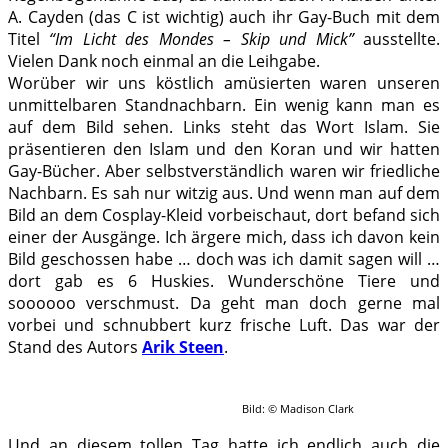
A. Cayden (das C ist wichtig) auch ihr Gay-Buch mit dem
Titel
“Im Licht des Mondes – Skip und Mick”
ausstellte.
Vielen Dank noch einmal an die Leihgabe.
Worüber wir uns köstlich amüsierten waren unseren
unmittelbaren Standnachbarn. Ein wenig kann man es
auf dem Bild sehen. Links steht das Wort Islam. Sie
präsentieren den Islam und den Koran und wir hatten
Gay-Bücher. Aber selbstverständlich waren wir friedliche
Nachbarn. Es sah nur witzig aus. Und wenn man auf dem
Bild an dem Cosplay-Kleid vorbeischaut, dort befand sich
einer der Ausgänge. Ich ärgere mich, dass ich davon kein
Bild geschossen habe … doch was ich damit sagen will …
dort gab es 6 Huskies. Wunderschöne Tiere und
soooooo verschmust. Da geht man doch gerne mal
vorbei und schnubbert kurz frische Luft. Das war der
Stand des Autors
Arik Steen
.
Bild: © Madison Clark
Und an diesem tollen Tag hatte ich endlich auch die