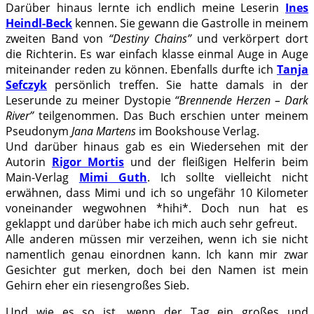
Darüber hinaus lernte ich endlich meine Leserin
Ines
Heindl-Beck
kennen. Sie gewann die Gastrolle in meinem
zweiten Band von
“Destiny Chains”
und verkörpert dort
die Richterin. Es war einfach klasse einmal Auge in Auge
miteinander reden zu können. Ebenfalls durfte ich
Tanja
Sefczyk
persönlich treffen. Sie hatte damals in der
Leserunde zu meiner Dystopie
“Brennende Herzen – Dark
River”
teilgenommen. Das Buch erschien unter meinem
Pseudonym
Jana Martens
im Bookshouse Verlag.
Und darüber hinaus gab es ein Wiedersehen mit der
Autorin
Rigor Mortis
und der fleißigen Helferin beim
Main-Verlag
Mimi Guth
. Ich sollte vielleicht nicht
erwähnen, dass Mimi und ich so ungefähr 10 Kilometer
voneinander wegwohnen *hihi*. Doch nun hat es
geklappt und darüber habe ich mich auch sehr gefreut.
Alle anderen müssen mir verzeihen, wenn ich sie nicht
namentlich genau einordnen kann. Ich kann mir zwar
Gesichter gut merken, doch bei den Namen ist mein
Gehirn eher ein riesengroßes Sieb.
Und wie es so ist, wenn der Tag ein großes und