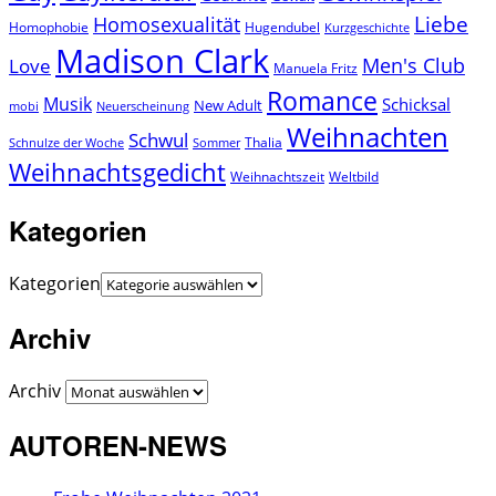
Liebe
Homosexualität
Homophobie
Hugendubel
Kurzgeschichte
Madison Clark
Men's Club
Love
Manuela Fritz
Romance
Musik
Schicksal
New Adult
mobi
Neuerscheinung
Weihnachten
Schwul
Thalia
Schnulze der Woche
Sommer
Weihnachtsgedicht
Weihnachtszeit
Weltbild
Kategorien
Kategorien
Archiv
Archiv
AUTOREN-NEWS