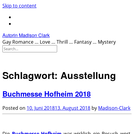
Skip to content
Autorin Madison Clark
Gay Romance … Love … Thrill … Fantasy … Mystery
Schlagwort:
Ausstellung
Buchmesse Hofheim 2018
Posted on
10. Juni 2018
13. August 2018
by
Madison-Clark
Die
Buchmesse Hofheim
war wirklich ein Besuch wert.