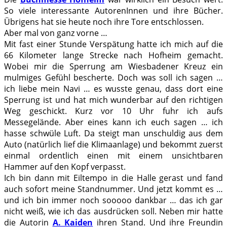
So viele interessante AutorenInnen und ihre Bücher.
Übrigens hat sie heute noch ihre Tore entschlossen.
Aber mal von ganz vorne …
Mit fast einer Stunde Verspätung hatte ich mich auf die
66 Kilometer lange Strecke nach Hofheim gemacht.
Wobei mir die Sperrung am Wiesbadener Kreuz ein
mulmiges Gefühl bescherte. Doch was soll ich sagen …
ich liebe mein Navi … es wusste genau, dass dort eine
Sperrung ist und hat mich wunderbar auf den richtigen
Weg geschickt. Kurz vor 10 Uhr fuhr ich aufs
Messegelände. Aber eines kann ich euch sagen … ich
hasse schwüle Luft. Da steigt man unschuldig aus dem
Auto (natürlich lief die Klimaanlage) und bekommt zuerst
einmal ordentlich einen mit einem unsichtbaren
Hammer auf den Kopf verpasst.
Ich bin dann mit Eiltempo in die Halle gerast und fand
auch sofort meine Standnummer. Und jetzt kommt es …
und ich bin immer noch sooooo dankbar … das ich gar
nicht weiß, wie ich das ausdrücken soll. Neben mir hatte
die Autorin
A. Kaiden
ihren Stand. Und ihre Freundin