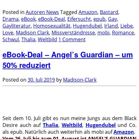
.
Posted in
Autoren News
Tagged
Amazon
,
Bastard
,
Drama
,
eBook
,
eBook-Deal
,
Eifersucht
,
epub
,
Gay
,
Gayliteratur
,
Homosexualität
,
Hugendubel
,
Irland
,
Liebe
,
Love
,
Madison Clark
,
Missverständnisse
,
mobi
,
Romance
,
Schwul
,
Thalia
,
Weltbild
1 Comment
eBook-Deal – Angel’s Guardian – um
50% reduziert
Posted on
30. Juli 2019
by
Madison-Clark
.
Seit dem 10. Juli gibt es nun meine Jungs aus dem Black
Desire auch auf
Thalia
,
Weltbild
,
Hugendubel
und Co.
als epub. Natürlich auch weiterhin als mobi auf
Amazon
.
Vom 26. Juli bis zum 01. August ist ANGEL’S GUARDIAN