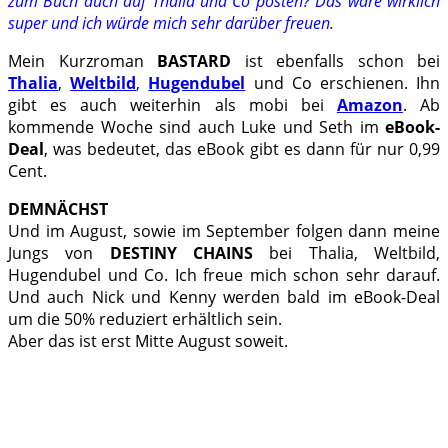
zum Buch auch auf Thalia und Co posten? Das wäre wirklich
super und ich würde mich sehr darüber freuen.
Mein Kurzroman
BASTARD
ist ebenfalls schon bei
Thalia
,
Weltbild
,
Hugendubel
und Co erschienen. Ihn
gibt es auch weiterhin als mobi bei
Amazon
. Ab
kommende Woche sind auch Luke und Seth im
eBook-
Deal
, was bedeutet, das eBook gibt es dann für nur 0,99
Cent.
DEMNÄCHST
Und im August, sowie im September folgen dann meine
Jungs von
DESTINY CHAINS
bei Thalia, Weltbild,
Hugendubel und Co. Ich freue mich schon sehr darauf.
Und auch Nick und Kenny werden bald im eBook-Deal
um die 50% reduziert erhältlich sein.
Aber das ist erst Mitte August soweit.
.
.