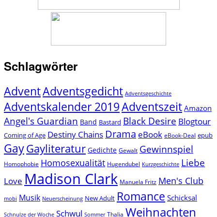
Schlagwörter
Advent
Adventsgedicht
Adventsgeschichte
Adventszeit
Adventskalender 2019
Amazon
Angel's Guardian
Black Desire
Blogtour
Band
Bastard
Drama
Destiny Chains
eBook
Coming of Age
epub
eBook-Deal
Gay
Gayliteratur
Gewinnspiel
Gedichte
Gewalt
Liebe
Homosexualität
Homophobie
Hugendubel
Kurzgeschichte
Madison Clark
Men's Club
Love
Manuela Fritz
Romance
Musik
Schicksal
New Adult
mobi
Neuerscheinung
Weihnachten
Schwul
Thalia
Schnulze der Woche
Sommer