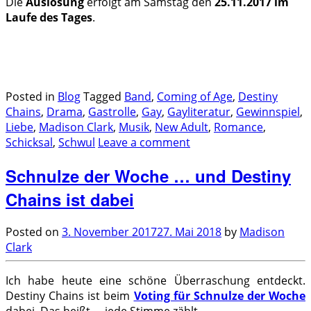
Die
Auslosung
erfolgt am Samstag den
25.11.2017 im
Laufe des Tages
.
.
.
Posted in
Blog
Tagged
Band
,
Coming of Age
,
Destiny
Chains
,
Drama
,
Gastrolle
,
Gay
,
Gayliteratur
,
Gewinnspiel
,
Liebe
,
Madison Clark
,
Musik
,
New Adult
,
Romance
,
Schicksal
,
Schwul
Leave a comment
Schnulze der Woche … und Destiny
Chains ist dabei
Posted on
3. November 2017
27. Mai 2018
by
Madison
Clark
Ich habe heute eine schöne Überraschung entdeckt.
Destiny Chains ist beim
Voting für Schnulze der Woche