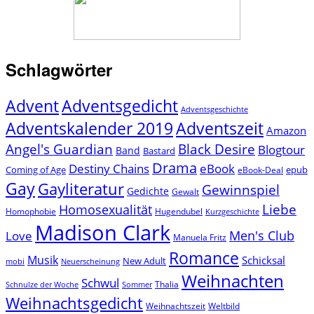
Schlagwörter
Advent
Adventsgedicht
Adventsgeschichte
Adventszeit
Adventskalender 2019
Amazon
Angel's Guardian
Black Desire
Blogtour
Band
Bastard
Drama
Destiny Chains
eBook
Coming of Age
epub
eBook-Deal
Gay
Gayliteratur
Gewinnspiel
Gedichte
Gewalt
Liebe
Homosexualität
Homophobie
Hugendubel
Kurzgeschichte
Madison Clark
Men's Club
Love
Manuela Fritz
Romance
Musik
Schicksal
New Adult
mobi
Neuerscheinung
Weihnachten
Schwul
Thalia
Schnulze der Woche
Sommer
Weihnachtsgedicht
Weihnachtszeit
Weltbild