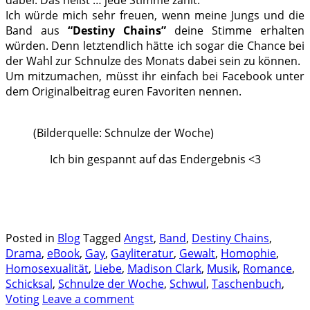
dabei. Das heißt … jede Stimme zählt.
Ich würde mich sehr freuen, wenn meine Jungs und die
Band aus
“Destiny Chains”
deine Stimme erhalten
würden. Denn letztendlich hätte ich sogar die Chance bei
der Wahl zur Schnulze des Monats dabei sein zu können.
Um mitzumachen, müsst ihr einfach bei Facebook unter
dem Originalbeitrag euren Favoriten nennen.
(Bilderquelle: Schnulze der Woche)
Ich bin gespannt auf das Endergebnis <3
.
.
Posted in
Blog
Tagged
Angst
,
Band
,
Destiny Chains
,
Drama
,
eBook
,
Gay
,
Gayliteratur
,
Gewalt
,
Homophie
,
Homosexualität
,
Liebe
,
Madison Clark
,
Musik
,
Romance
,
Schicksal
,
Schnulze der Woche
,
Schwul
,
Taschenbuch
,
Voting
Leave a comment