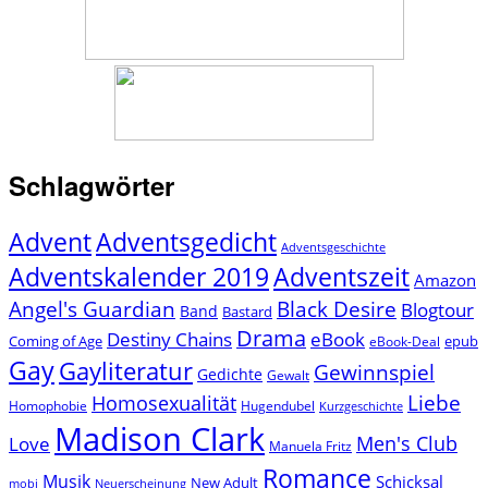
Schlagwörter
Advent
Adventsgedicht
Adventsgeschichte
Adventszeit
Adventskalender 2019
Amazon
Angel's Guardian
Black Desire
Blogtour
Band
Bastard
Drama
Destiny Chains
eBook
Coming of Age
epub
eBook-Deal
Gay
Gayliteratur
Gewinnspiel
Gedichte
Gewalt
Liebe
Homosexualität
Homophobie
Hugendubel
Kurzgeschichte
Madison Clark
Men's Club
Love
Manuela Fritz
Romance
Musik
Schicksal
New Adult
mobi
Neuerscheinung