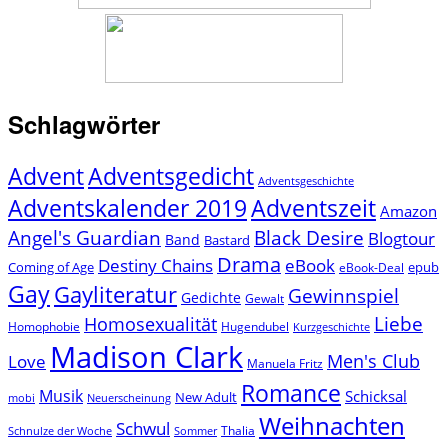
Schlagwörter
Advent
Adventsgedicht
Adventsgeschichte
Adventszeit
Adventskalender 2019
Amazon
Angel's Guardian
Black Desire
Blogtour
Band
Bastard
Drama
Destiny Chains
eBook
Coming of Age
epub
eBook-Deal
Gay
Gayliteratur
Gewinnspiel
Gedichte
Gewalt
Liebe
Homosexualität
Homophobie
Hugendubel
Kurzgeschichte
Madison Clark
Men's Club
Love
Manuela Fritz
Romance
Musik
Schicksal
New Adult
mobi
Neuerscheinung
Weihnachten
Schwul
Thalia
Schnulze der Woche
Sommer